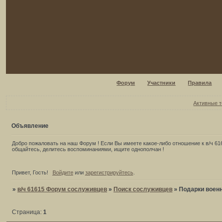
Форум
Участники
Правила
Активные 
Объявление
Добро пожаловать на наш Форум ! Если Вы имеете какое-либо отношение к в/ч 616
общайтесь, делитесь воспоминаниями, ищите однополчан !
Привет, Гость!
Войдите
или
зарегистрируйтесь
.
»
в/ч 61615 Форум сослуживцев
»
Поиск сослуживцев
»
Подарки воен
Страница:
1