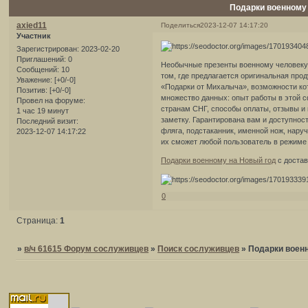
Подарки военному
axied11
Поделиться
2023-12-07 14:17:20
Участник
Зарегистрирован
: 2023-02-20
Приглашений:
0
Необычные презенты военному человеку
Сообщений:
10
том, где предлагается оригинальная про
Уважение:
[+0/-0]
«Подарки от Михалыча», возможности ко
Позитив:
[+0/-0]
множество данных: опыт работы в этой с
Провел на форуме:
странам СНГ, способы оплаты, отзывы и 
1 час 19 минут
заметку. Гарантирована вам и доступнос
Последний визит:
фляга, подстаканник, именной нож, нару
2023-12-07 14:17:22
их сможет любой пользователь в режиме 
Подарки военному на Новый год
с достав
0
Страница:
1
»
в/ч 61615 Форум сослуживцев
»
Поиск сослуживцев
»
Подарки воен